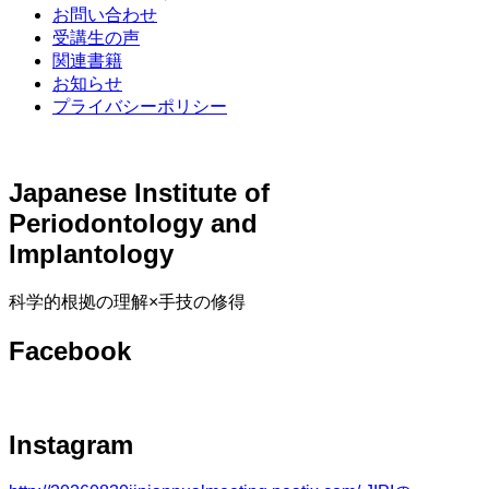
お問い合わせ
受講生の声
関連書籍
お知らせ
プライバシーポリシー
J
apanese
I
nstitute of
P
eriodontology and
I
mplantology
科学的根拠の理解
×
手技の修得
Facebook
Instagram