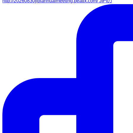
http://20260830jipiannualmeeting.peatix.com/ JIPIの