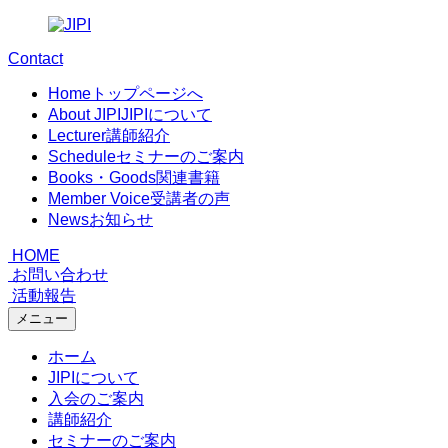
Contact
Home
トップページへ
About JIPI
JIPIについて
Lecturer
講師紹介
Schedule
セミナーのご案内
Books・Goods
関連書籍
Member Voice
受講者の声
News
お知らせ
HOME
お問い合わせ
活動報告
メニュー
ホーム
JIPIについて
入会のご案内
講師紹介
セミナーのご案内